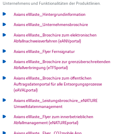
Unternehmens und Funktionalitäten der Produktlinien.
Axians eWaste_Hintergrundinformation
Axians eWaste_Unternehmensbroschüre
Axians eWaste_Broschüre zum elektronischen
Abfallnachweisverfahren (eANVportal)
Axians eWaste_Flyer Fernsignatur
Axians eWaste_Broschüre zur grenzüberschreitenden
Abfallverbringung (eTFSportal)
Axians eWaste_Broschüre zum öffentlichen
Auftragsdatenportal für alle Entsorgungsprozesse
(eAVALportal)
Axians eWaste_Leistungsbroschüre_eNATURE
Umweltdatenmanagement
Axians eWaste_Flyer zum innerbetrieblichen
Abfallmanagement (eNATUREportal)
Axians eWaste_Flyer_CO2mobile App