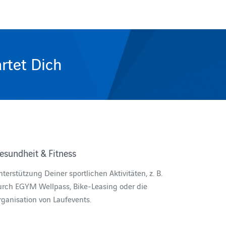
artet Dich
esundheit & Fitness
terstützung Deiner sportlichen Aktivitäten, z. B.
urch EGYM Wellpass, Bike-Leasing oder die
ganisation von Laufevents.