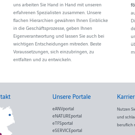
uns arbeiten Sie Hand in Hand mit unseren
fö
erfahrenen Spezialisten zusammen. Unsere
a
flachen Hierarchien gewähren Ihnen Einblicke
D
in die Geschäftsprozesse, geben Ihnen
d
Eigenverantwortung und lassen Sie auch bei
u
wichtigen Entscheidungen mitreden. Beste
ü
Voraussetzungen, sich einzubringen, zu
m
entfalten und zu entwickeln.
takt
Unsere Portale
Karrie
eANVportal
Nutzen Si
eNATUREportal
und schla
eTFSportal
beruflich
eSERVICEportal