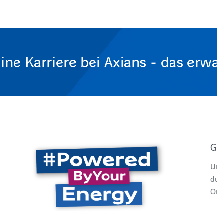
ine Karriere bei Axians - das erw
G
Un
d
Or