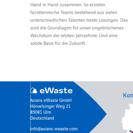
Hand in Hand zusammen. So erzielen
facettenreiche Teams bestehend aus vielen
unterschiedlichen Talenten beste Lösungen. Das
sind die Grundlagen für unser ungebrochenes
Wachstum der letzten Jahrzehnte. Und eine
solide Basis für die Zukunft.
Kon
Axians eWaste GmbH
Hörvelsinger Weg 21
89081 Ulm
Deutschland
info@axians-ewaste.com