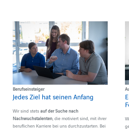
Berufseinsteiger
A
Jedes Ziel hat seinen Anfang
E
F
Wir sind stets
auf der Suche nach
Nachwuchstalenten
, die motiviert sind, mit ihrer
W
beruflichen Karriere bei uns durchzustarten. Bei
g