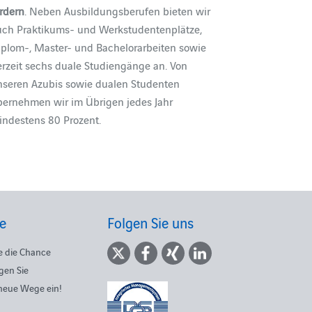
rdern
. Neben Ausbildungsberufen bieten wir
uch Praktikums- und Werkstudentenplätze,
iplom-, Master- und Bachelorarbeiten sowie
erzeit sechs duale Studiengänge an. Von
nseren Azubis sowie dualen Studenten
bernehmen wir im Übrigen jedes Jahr
indestens 80 Prozent.
re
Folgen Sie uns
e die Chance
gen Sie
 neue Wege ein!