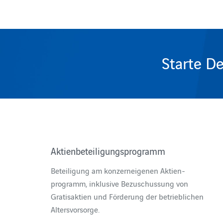
Starte De
Aktienbeteiligungsprogramm
Beteiligung am konzerneigenen Aktien-
programm, inklusive Bezuschussung von
Gratisaktien und Förderung der betrieblichen
Altersvorsorge.