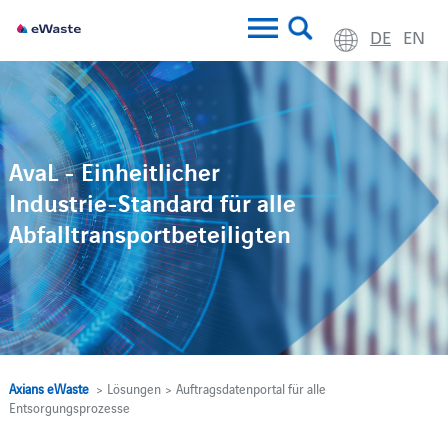
DE
EN
AvaL - Einheitlicher
Industrie-Standard für alle
Abfalltransportbeteiligten
Axians eWaste
> Lösungen > Auftragsdatenportal für alle
Entsorgungsprozesse