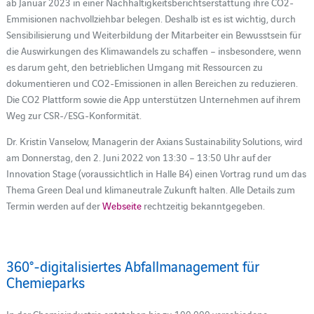
ab Januar 2023 in einer Nachhaltigkeitsberichtserstattung ihre CO2-
Emmisionen nachvollziehbar belegen. Deshalb ist es ist wichtig, durch
Sensibilisierung und Weiterbildung der Mitarbeiter ein Bewusstsein für
die Auswirkungen des Klimawandels zu schaffen – insbesondere, wenn
es darum geht, den betrieblichen Umgang mit Ressourcen zu
dokumentieren und CO2-Emissionen in allen Bereichen zu reduzieren.
Die CO2 Plattform sowie die App unterstützen Unternehmen auf ihrem
Weg zur CSR-/ESG-Konformität.
Dr. Kristin Vanselow, Managerin der Axians Sustainability Solutions, wird
am Donnerstag, den 2. Juni 2022 von 13:30 – 13:50 Uhr auf der
Innovation Stage (voraussichtlich in Halle B4) einen Vortrag rund um das
Thema Green Deal und klimaneutrale Zukunft halten. Alle Details zum
Termin werden auf der
Webseite
rechtzeitig bekanntgegeben.
360°-digitalisiertes Abfallmanagement für
Chemieparks
In der Chemieindustrie entstehen bis zu 100.000 verschiedene