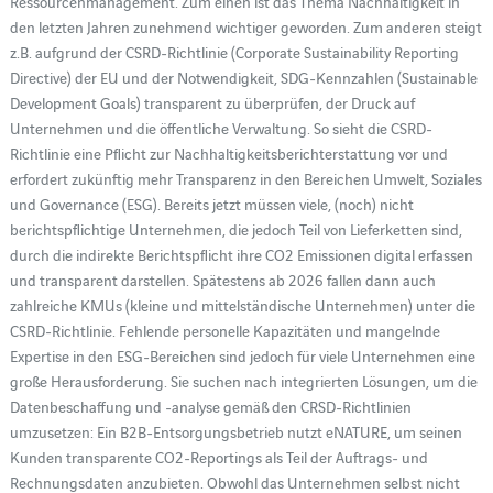
Ressourcenmanagement. Zum einen ist das Thema Nachhaltigkeit in
den letzten Jahren zunehmend wichtiger geworden. Zum anderen steigt
z.B. aufgrund der CSRD-Richtlinie (Corporate Sustainability Reporting
Directive) der EU und der Notwendigkeit, SDG-Kennzahlen (Sustainable
Development Goals) transparent zu überprüfen, der Druck auf
Unternehmen und die öffentliche Verwaltung. So sieht die CSRD-
Richtlinie eine Pflicht zur Nachhaltigkeitsberichterstattung vor und
erfordert zukünftig mehr Transparenz in den Bereichen Umwelt, Soziales
und Governance (ESG). Bereits jetzt müssen viele, (noch) nicht
berichtspflichtige Unternehmen, die jedoch Teil von Lieferketten sind,
durch die indirekte Berichtspflicht ihre CO2 Emissionen digital erfassen
und transparent darstellen. Spätestens ab 2026 fallen dann auch
zahlreiche KMUs (kleine und mittelständische Unternehmen) unter die
CSRD-Richtlinie. Fehlende personelle Kapazitäten und mangelnde
Expertise in den ESG-Bereichen sind jedoch für viele Unternehmen eine
große Herausforderung. Sie suchen nach integrierten Lösungen, um die
Datenbeschaffung und -analyse gemäß den CRSD-Richtlinien
umzusetzen: Ein B2B-Entsorgungsbetrieb nutzt eNATURE, um seinen
Kunden transparente CO2-Reportings als Teil der Auftrags- und
Rechnungsdaten anzubieten. Obwohl das Unternehmen selbst nicht