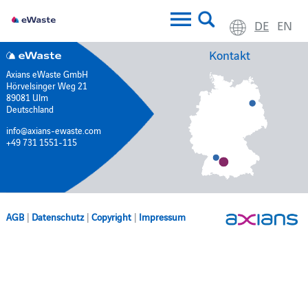
DE
EN
Kontakt
Axians eWaste GmbH
Hörvelsinger Weg 21
89081 Ulm
Deutschland
info@axians-ewaste.com
+49 731 1551-115
AGB
|
Datenschutz
|
Copyright
|
Impressum