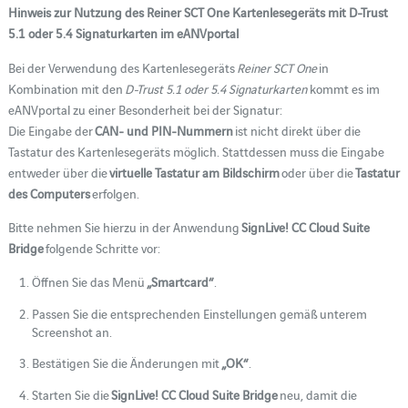
Hinweis zur Nutzung des Reiner SCT One Kartenlesegeräts mit D-Trust
5.1 oder 5.4 Signaturkarten im eANVportal
Bei der Verwendung des Kartenlesegeräts
Reiner SCT One
in
Kombination mit den
D-Trust 5.1 oder 5.4 Signaturkarten
kommt es im
eANVportal zu einer Besonderheit bei der Signatur:
Die Eingabe der
CAN- und PIN-Nummern
ist nicht direkt über die
Tastatur des Kartenlesegeräts möglich. Stattdessen muss die Eingabe
entweder über die
virtuelle Tastatur am Bildschirm
oder über die
Tastatur
des Computers
erfolgen.
Bitte nehmen Sie hierzu in der Anwendung
SignLive! CC Cloud Suite
Bridge
folgende Schritte vor:
Öffnen Sie das Menü
„Smartcard“
.
Passen Sie die entsprechenden Einstellungen gemäß unterem
Screenshot an.
Bestätigen Sie die Änderungen mit
„OK“
.
Starten Sie die
SignLive! CC Cloud Suite Bridge
neu, damit die